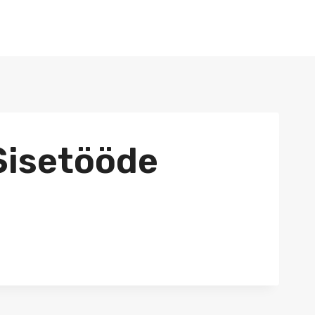
+372 53455529
 Sisetööde