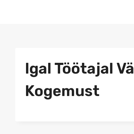
Skip
to
content
Igal Töötajal 
Kogemust